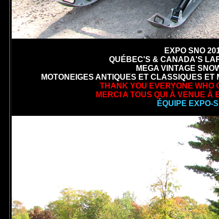
EXPO SNO 201
QUÉBEC'S & CANADA'S LA
MEGA VINTAGE SNOW
MOTONEIGES ANTIQUES ET CLASSIQUES ET 
THANK YOU EVERYONE WHO CA
MERCI A TOUS QUI À VENUE À 
ÉQUIPE EXPO-S